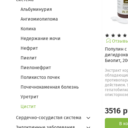
Альбуминурия
Ангиомиолипома
Колика
Недержание мочи
Отзывы 
Нефрит
Популин с
дигидрокв
Пиелит
Биолит, 20
Пиелонефрит
Экстракт ко
обладающи
Поликистоз почек
противопар
действием. 
Почечнокаменная болезнь
гепатобили
описторхозе
Уретрит
Цистит
3516 
Сердечно-сосудистая система
В к
Эндокринные заболевания