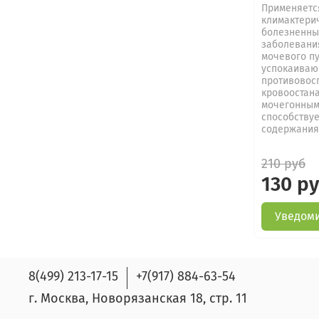
Применяетс
климактери
болезненны
заболевани
мочевого п
успокаиваю
противовос
кровоостан
мочегонным,
способству
содержания.
210 руб
130 р
Уведоми
8(499) 213-17-15
+7(917) 884-63-54
г. Москва, Новорязанская 18, стр. 11