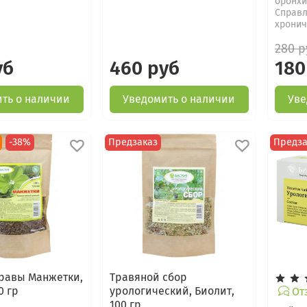
бронхи
Справл
хрониче
280 р
уб
460 руб
180
ть о наличии
Уведомить о наличии
Уве
-38%
Предзаказ
Предза
равы Манжетки,
Травяной сбор
0 гр
урологический, Биолит,
Отз
100 гр