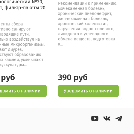
рологический №30,
Рекомендации к применению:
т, фильтр-пакеты 20
мочекаменная болезнь,
хронический пиелонефрит,
желчекаменная болезнь,
хронический холецистит,
енты сбора
нарушения водно-­солевого,
тивно санируют
липидного и углеводного
водящие пути,
обмена веществ, подготовка
льно воздействуя на
к...
нные микроорганизмы,
­ют диурез,
ствуют образованию
х камней, умень­шают
мускулатуры...
 руб
390 руб
домить о наличии
Уведомить о наличии