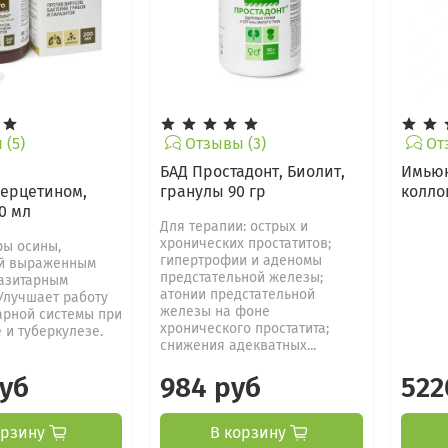
(5)
Отзывы (3)
Отз
БАД Простадонт, Биолит,
Имьюн
ерцетином,
гранулы 90 гр
колло
0 мл
Для терапии: острых и
хронических простатитов;
ры осины,
гипертрофии и аденомы
й выраженным
предстательной железы;
азитарным
атонии предстательной
Улучшает работу
железы на фоне
арной системы при
хронического простатита;
 и туберкулезе.
снижения адекватных...
руб
984 руб
522
орзину
В корзину