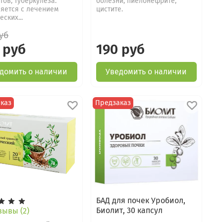
тов, туберкулеза.
болезни, пиелонефрите,
яется с лечением
цистите.
ских...
уб
 руб
190 руб
домить о наличии
Уведомить о наличии
каз
Предзаказ
БАД для почек Уробиол,
Биолит, 30 капсул
ывы (2)