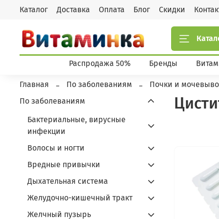
Каталог
Доставка
Оплата
Блог
Скидки
Конта
Катал
Распродажа 50%
Бренды
Витам
Главная
По заболеваниям
Почки и мочевыво
Цист
По заболеваниям
Бактериальные, вирусные
инфекции
Волосы и ногти
Вредные привычки
Дыхательная система
Желудочно-кишечный тракт
Желчный пузырь