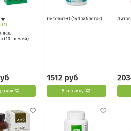
Литовит-О (140 таблеток)
Литови
(1)
андаш
л (10 свечей)
руб
1512 руб
203
орзину
В корзину