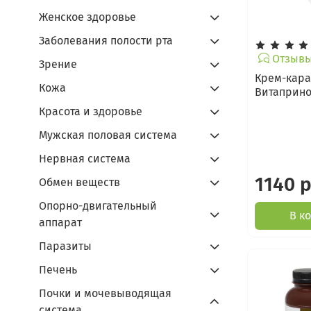
Женское здоровье
Заболевания полости рта
Отзывы 
Зрение
Крем-кар
Кожа
Витаприно
Красота и здоровье
Мужская половая система
Нервная система
1140 
Обмен веществ
Опорно-двигательный
В к
аппарат
Паразиты
Печень
Почки и мочевыводящая
система