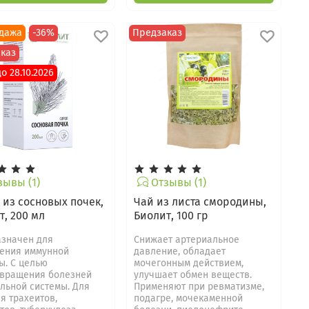
дажа
-36%
Предзаказ
каз
о 28.10.2026
ывы (1)
Отзывы (1)
 из сосновых почек,
Чай из листа смородины,
т, 200 мл
Биолит, 100 гр
значен для
Снижает артериальное
ения иммунной
давление, обладает
ы. С целью
мочегонным действием,
вращения болезней
улучшает обмен веществ.
льной системы. Для
Применяют при ревматизме,
я трахеитов,
подагре, мочекаменной