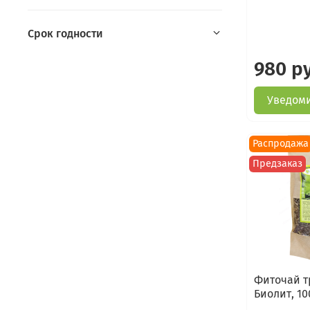
Срок годности
980 р
Уведоми
Распродажа
Предзаказ
Фиточай т
Биолит, 10