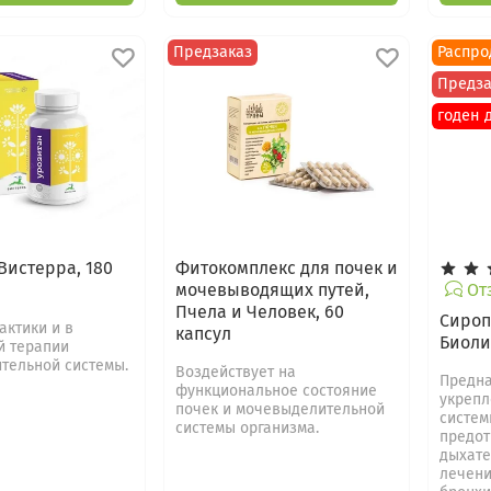
Предзаказ
Распро
Предза
годен д
Вистерра, 180
Фитокомплекс для почек и
мочевыводящих путей,
Отз
Пчела и Человек, 60
Сироп
актики и в
капсул
Биоли
й терапии
тельной системы.
Воздействует на
Предна
функциональное состояние
укрепл
почек и мочевыделительной
систем
системы организма.
предот
дыхате
лечени