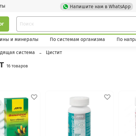
кты
Напишите нам в WhatsApp
ог
ины и минералы
По системам организма
По напр
дящая система
Цистит
ит
16 товаров