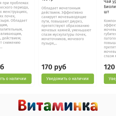
Чай у
я при проблемах
Биоли
ческого периода,
Обладает мочегонным
шт
х менструациях,
действием. Эффективно
ях почек,
санирует мочевыводящие
узыря. Обладает
Компон
пути, повышают диурез,
щим,
эффек
препятствуют образованию
палительным,
мочевы
мочевых камней, уменьшают
авливающим,
губите
спазм мускулатуры почек,
 действием;
патоге
мочеточников, мочевого
ет снижению
повыша
пузыря,...
..
препят
мочевы
спазм 
уб
170 руб
120
ть о наличии
Уведомить о наличии
Уве