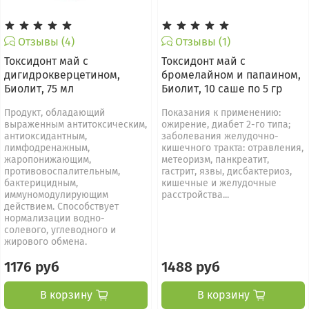
Отзывы (4)
Отзывы (1)
Токсидонт май с
Токсидонт май с
дигидрокверцетином,
бромелайном и папаином,
Биолит, 75 мл
Биолит, 10 саше по 5 гр
Продукт, обладающий
Показания к применению:
выраженным антитоксическим,
ожирение, диабет 2-го типа;
антиоксидантным,
заболевания желудочно-
лимфодренажным,
кишечного тракта: отравления,
жаропонижающим,
метеоризм, панкреатит,
противовоспалительным,
гастрит, язвы, дисбактериоз,
бактерицидным,
кишечные и желудочные
иммуномодулирующим
расстройства...
действием. Способствует
нормализации водно-
солевого, углеводного и
жирового обмена.
1176 руб
1488 руб
В корзину
В корзину