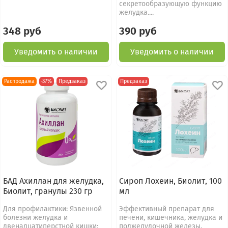
секретообразующую функцию
желудка....
348 руб
390 руб
Уведомить о наличии
Уведомить о наличии
Распродажа
-37%
Предзаказ
Предзаказ
БАД Ахиллан для желудка,
Сироп Лохеин, Биолит, 100
Биолит, гранулы 230 гр
мл
Для профилактики: Язвенной
Эффективный препарат для
болезни желудка и
печени, кишечника, желудка и
двенадцатиперстной кишки;
поджелудочной железы.