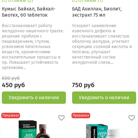
Отзывы (2)
Отзывы (1)
Кумыс Байкал, Байкал-
БАД Ахиллан, Биолит,
Биотех, 60 таблеток
экстракт 75 мл
Восстанавливает работу
Ускоряет заживление
желудочно-кишечного тракта:
язвенного дефекта и
решение проблем с
восстанавливает слизистую
пищеварением, стулом,
оболочку желудка, угнетает
усвоением питательных
секрецию соляной кислоты и
веществ, хроническими
пепсина, улучшает
воспалительные процессы и
качественный состав
пр. Повышает устойчивость
желудочной слизи,...
организма...
600 руб
450 руб
750 руб
Уведомить о наличии
Уведомить о наличии
Предзаказ
Предзаказ