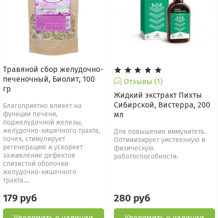
Травяной сбор желудочно-
печеночный, Биолит, 100
Отзывы (1)
гр
Жидкий экстракт Пихты
Сибирской, Вистерра, 200
Благоприятно влияет на
функции печени,
мл
поджелудочной железы,
желудочно-кишечного тракта,
Для повышения иммунитета.
почек, стимулирует
Оптимизирует умственную и
регенерацию и ускоряет
физическую
заживление дефектов
работоспособности.
слизистой оболочки
желудочно-кишечного
тракта....
179 руб
280 руб
Уведомить о наличии
Уведомить о наличии