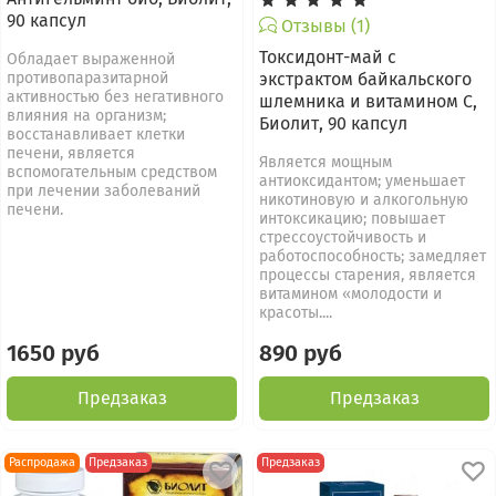
90 капсул
Отзывы (1)
Токсидонт-май с
Обладает выраженной
противопаразитарной
экстрактом байкальского
активностью без негативного
шлемника и витамином С,
влияния на организм;
Биолит, 90 капсул
восстанавливает клетки
печени, является
Является мощным
вспомогательным средством
антиоксидантом; уменьшает
при лечении заболеваний
никотиновую и алкогольную
печени.
интоксикацию; повышает
стрессоустойчивость и
работоспособность; замедляет
процессы старения, является
витамином «молодости и
красоты....
1650 руб
890 руб
Предзаказ
Предзаказ
Распродажа
Предзаказ
Предзаказ