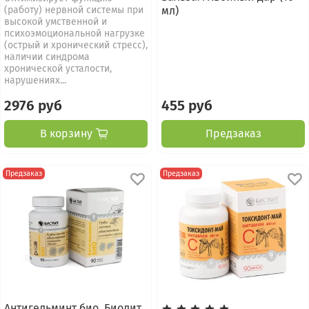
(работу) нервной системы при
мл)
высокой умственной и
психоэмоциональной нагрузке
(острый и хронический стресс),
наличии синдрома
хронической усталости,
нарушениях...
2976 руб
455 руб
В корзину
Предзаказ
Предзаказ
Предзаказ
Антигельминт био, Биолит,