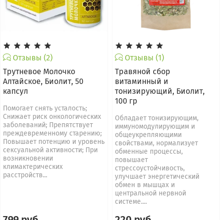
Отзывы (2)
Отзывы (1)
Трутневое Молочко
Травяной сбор
Алтайское, Биолит, 50
витаминный и
капсул
тонизирующий, Биолит,
100 гр
Помогает снять усталость;
Снижает риск онкологических
Обладает тонизирующим,
заболеваний; Препятствует
иммуномодулирующим и
преждевременному старению;
общеукрепляющими
Повышает потенцию и уровень
свойствами, нормализует
сексуальной активности; При
обменные процессы,
возникновении
повышает
климактерических
стрессоустойчивость,
расстройств...
улучшает энергетический
обмен в мышцах и
центральной нервной
системе....
799 руб
220 руб