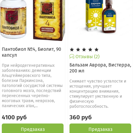
Пантобиол №4, Биолит, 90
капсул
Отзывы (2)
Бальзам Аврора, Вистерра,
При нейродегенеративных
заболеваниях: деменции
200 мл
Альцгеймеровского типа,
болезни Паркинсона,
Снимает чувство усталости и
патологий сосудистой системы
истощения, улучшает
головного мозга, последствий
концентрацию внимания,
перенесенных черепно-
стимулирует умственную и
мозговых травм, неврозов,
физическую
панических атак,...
работоспособность.
4100 руб
360 руб
Предзаказ
Предзаказ