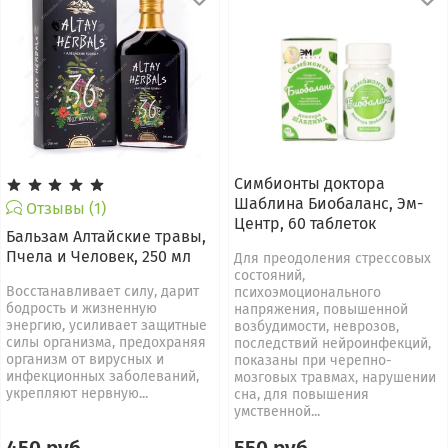
Симбионты доктора
Шаблина Биобаланс, Эм-
Отзывы (1)
Центр, 60 таблеток
Бальзам Алтайcкие травы,
Пчела и Человек, 250 мл
Для преодоления стрессовых
состояний,
Восстанавливает силу, дарит
психоэмоционального
бодрость и жизненную
напряжения, повышенной
энергию, усиливает защитные
возбудимости, неврозов,
силы организма, предохраняя
последствий нейроинфекций,
организм от вирусных и
показаны при черепно-
инфекционных заболеваний,
мозговых травмах, нарушении
укрепляют нервную...
сна, для повышения
умственной...