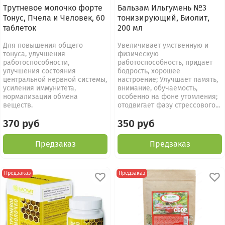
Трутневое молочко форте
Бальзам Ильгумень №3
Тонус, Пчела и Человек, 60
тонизирующий, Биолит,
таблеток
200 мл
Для повышения общего
Увеличивает умственную и
тонуса, улучшения
физическую
работоспособности,
работоспособность, придает
улучшения состояния
бодрость, хорошее
центральной нервной системы,
настроение; Улучшает память,
усиления иммунитета,
внимание, обучаемость,
нормализации обмена
особенно на фоне утомления;
веществ.
отодвигает фазу стрессового...
370 руб
350 руб
Предзаказ
Предзаказ
Предзаказ
Предзаказ