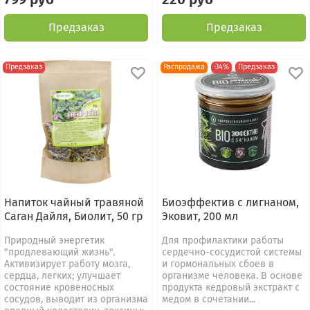
Предзаказ
Предзаказ
Предзаказ
Распродажа
-34%
Предзаказ
Напиток чайный травяной
Биоэффектив с лигнаном,
Саган Дайля, Биолит, 50 гр
Эковит, 200 мл
Природный энергетик
Для профилактики работы
"продлевающий жизнь".
сердечно-сосудистой системы
Активизирует работу мозга,
и гормональных сбоев в
сердца, легких; улучшает
организме человека. В основе
состояние кровеносных
продукта кедровый экстракт с
сосудов, выводит из организма
медом в сочетании...