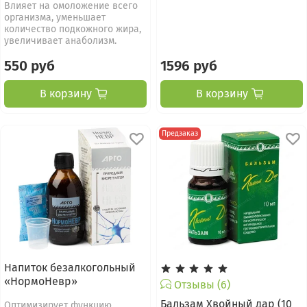
Влияет на омоложение всего
организма, уменьшает
количество подкожного жира,
увеличивает анаболизм.
550 руб
1596 руб
В корзину
В корзину
Предзаказ
Напиток безалкогольный
«НормоНевр»
Отзывы (6)
Бальзам Хвойный дар (10
Оптимизирует функцию