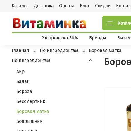
Каталог
Доставка
Оплата
Блог
Скидки
Конта
Катал
Распродажа 50%
Бренды
Витам
Главная
По ингредиентам
Боровая матка
Боров
По ингредиентам
Аир
Бадан
Береза
Бессмертник
Боровая матка
Боярышник