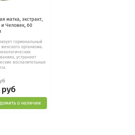
ая матка, экстракт,
 и Человек, 60
л
изует гормональный
 женского организма.
некологических
ваниях, устраняет
еские воспалительные
сы.
уб
 руб
домить о наличии