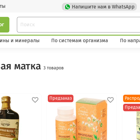
кты
Напишите нам в WhatsApp
ог
ины и минералы
По системам организма
По напр
ая матка
3 товаров
Предзаказ
Распро
Предза