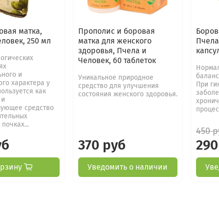
овая матка,
Прополис и боровая
Боров
ловек, 250 мл
матка для женского
Пчела
здоровья, Пчела и
капсу
логических
Человек, 60 таблеток
ях
Нормал
ьного и
баланс
Уникальное природное
го характера у
При ги
средство для улучшения
ользуется как
заболе
состояния женского здоровья.
 и
хронич
ующее средство
процес
ительных
почках...
450 р
уб
370 руб
290
орзину
Уведомить о наличии
Уве