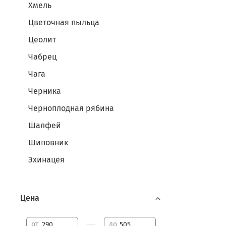
Хмель
Цветочная пыльца
Цеолит
Чабрец
Чага
Черника
Черноплодная рябина
Шалфей
Шиповник
Эхинацея
Цена
—
от
до