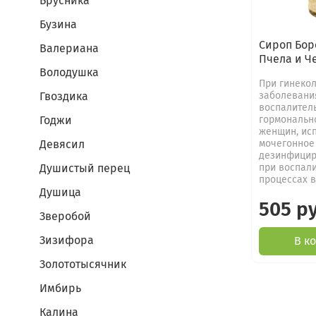
Брусника
Бузина
Сироп Бор
Валериана
Пчела и Че
Володушка
При гинеко
заболевани
Гвоздика
воспалител
гормонально
Годжи
женщин, исп
мочегонное
Девясил
дезинфицир
при воспал
Душистый перец
процессах в 
Душица
505 р
Зверобой
Зизифора
В к
Золототысячник
Имбирь
Калина