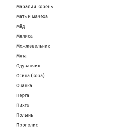
Маралий корень
Мать и мачеха
Мёд
Мелиса
Можжевельник
Мята
Одуванчик
Осина (кора)
Очанка
Перга
Пихта
Полынь
Прополис