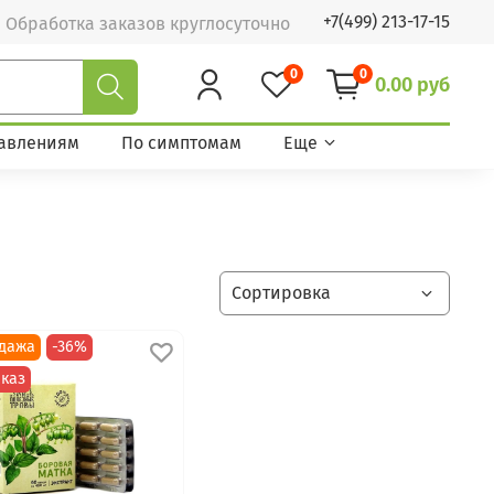
+7(499) 213-17-15
Обработка заказов круглосуточно
0
0
0.00 руб
авлениям
По симптомам
Еще
дажа
-36%
каз