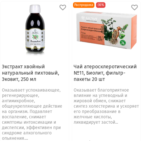
Распродажа
-36%
Экстракт хвойный
Чай атеросклеротический
натуральный пихтовый,
№11, Биолит, фильтр-
Эковит, 250 мл
пакеты 20 шт
Оказывает успокаивающее,
Оказывает благоприятное
регенерирующее,
влияние на углеводный и
антимикробное,
жировой об­мен, снижает
общеукрепляющее действие
синтез холестерина и ускоряет
на организм. Подавляет
его преобразование в
воспаление, снимает
желчные кислоты,
симптомы интоксикации и
ликвидирует застой...
диспепсии, эффективен при
синдроме алкогольного
опьянения....