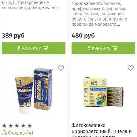
В,Е,А, С, тритерпеновые
гормонального баланса,
соединения, холин, инулин,...
профилактики опухолевых
заболеваний, повышения
общего тонуса организма и
продления молодости....
389 руб
480 руб
В корзину
В корзину
Фитокомплекс
Бронхолегочный, Пчела и
Отзывы (4)