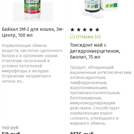
Байкал ЭМ-2 для кошек, Эм-
Центр, 100 мл
Отзывы (4)
Токсидонт май с
Нормализация обмена
веществ, кислотно-щелочного
дигидрокверцетином,
баланса в организме кошки.
Биолит, 75 мл
Угнетение патогенной и
условно патогенной
Продукт, обладающий
микрофлоры в желудке.
выраженным антитоксическим,
Устранение неприятного
антиоксидантным,
запаха из...
лимфодренажным,
жаропонижающим,
противовоспалительным,
бактерицидным,
иммуномодулирующим
действием. Способствует
нормализации водно-
солевого, углеводного и
жирового обмена.
140 руб