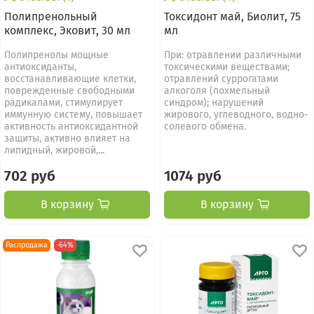
Полипренольный
Токсидонт май, Биолит, 75
комплекс, Эковит, 30 мл
мл
Полипренолы мощные
При: отравлении различными
антиоксиданты,
токсическими веществами;
восстанавливающие клетки,
отравлений суррогатами
поврежденные свободными
алкоголя (похмельный
радикалами, стимулирует
синдром); нарушений
иммунную систему, повышает
жирового, углеводного, водно-
активность антиоксидантной
солевого обмена.
защиты, активно влияет на
липидный, жировой,...
702 руб
1074 руб
В корзину
В корзину
Распродажа
-64%