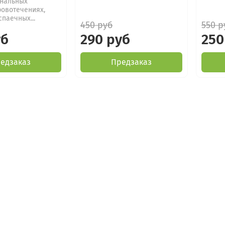
нальных
ровотечениях,
спаечных...
450 руб
550 р
уб
290 руб
250
едзаказ
Предзаказ