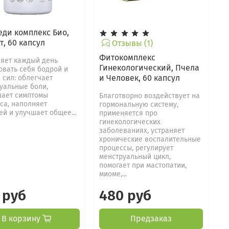
еди комплекс Био,
т, 60 капсул
Отзывы (1)
Фитокомплекс
яет каждый день
Гинекологический, Пчела
овать себя бодрой и
и Человек, 60 капсул
 сил: облегчает
уальные боли,
ает симптомы
Благотворно воздействует на
са, наполняет
гормональную систему,
ей и улучшает общее...
применяется про
гинекологических
заболеваниях, устраняет
хронические воспалительные
процессы, регулирует
менструальный цикл,
помогает при мастопатии,
миоме,...
 руб
480 руб
В корзину
Предзаказ