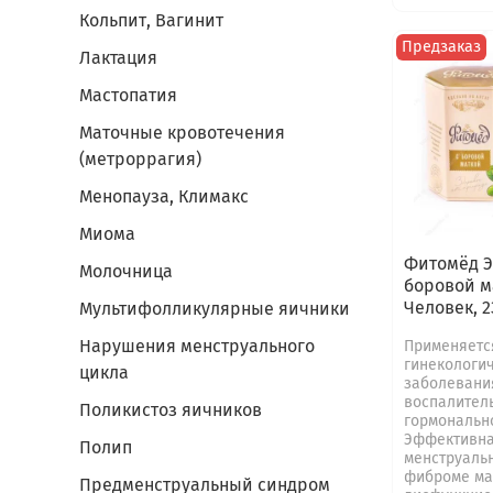
Кольпит, Вагинит
Предзаказ
Лактация
Мастопатия
Маточные кровотечения
(метроррагия)
Менопауза, Климакс
Миома
Фитомёд Э
Молочница
боровой м
Человек, 2
Мультифолликулярные яичники
Нарушения менструального
Применяетс
гинекологи
цикла
заболевани
воспалител
Поликистоз яичников
гормонально
Эффективна
Полип
менструальн
фиброме ма
Предменструальный синдром