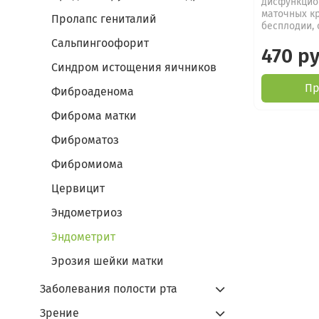
дисфункцио
маточных к
Пролапс гениталий
бесплодии, 
Сальпингоофорит
470 р
Синдром истощения яичников
Пр
Фиброаденома
Фиброма матки
Фиброматоз
Фибромиома
Цервицит
Эндометриоз
Эндометрит
Эрозия шейки матки
Заболевания полости рта
Зрение