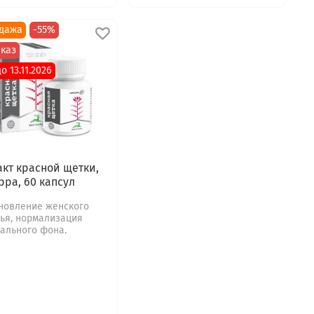
дажа
-55%
каз
о 13.11.2026
акт красной щетки,
рра, 60 капсул
новление женского
ья, нормализация
ального фона.