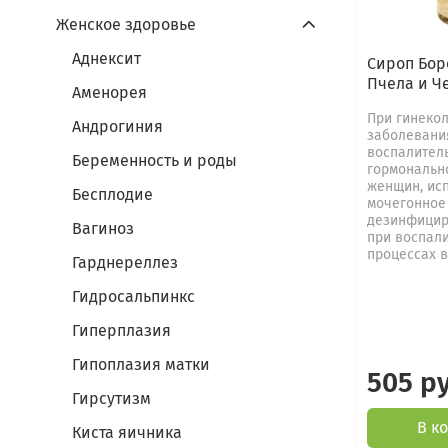
Женское здоровье
Аднексит
Сироп Бор
Пчела и Че
Аменорея
При гинеко
Андрогиния
заболевани
воспалител
Беременность и роды
гормонально
женщин, исп
Бесплодие
мочегонное
дезинфицир
Вагиноз
при воспал
процессах в 
Гарднереллез
Гидросальпинкс
Гиперплазия
Гипоплазия матки
505 р
Гирсутизм
В к
Киста яичника