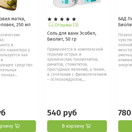
овая матка,
БАД Л
ловек, 250 мл
Биоли
Отзывы (3)
Соль для ванн Эсобел,
логических
Позвол
Биолит, 50 гр
ях
чувств
ьного и
полной
Применяется в комплексной
го характера у
менстр
терапии острых и
ользуется как
уменьш
хронических тонзиллитов,
 и
климак
ринитов, стоматитов,
ующее средство
энерги
простудных явлений, а также,
ительных
в сочетании с физиолечением
почках...
– остеохондрозов,...
уб
540 руб
780
орзину
В корзину