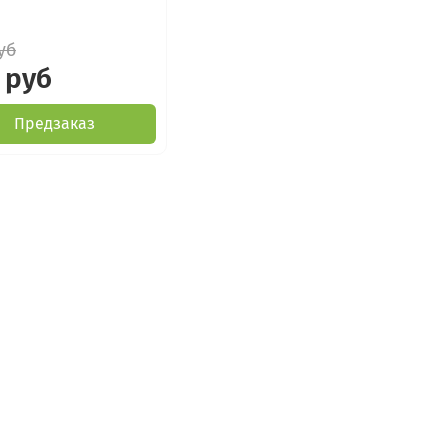
уб
 руб
Предзаказ