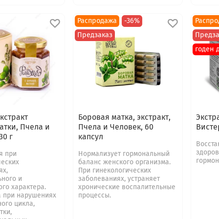
Распродажа
-36%
Распро
Предзаказ
Предза
годен д
кстракт
Боровая матка, экстракт,
Экстр
атки, Пчела и
Пчела и Человек, 60
Висте
30 г
капсул
Восста
здоров
я при
Нормализует гормональный
гормон
ческих
баланс женского организма.
ях,
При гинекологических
ьного и
заболеваниях, устраняет
го характера.
хронические воспалительные
 при нарушениях
процессы.
ого цикла,
тки,