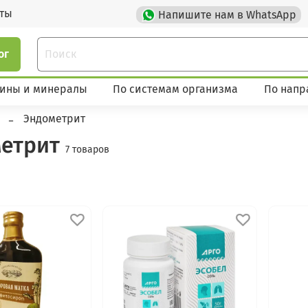
кты
Напишите нам в WhatsApp
ог
ины и минералы
По системам организма
По напр
Эндометрит
метрит
7 товаров