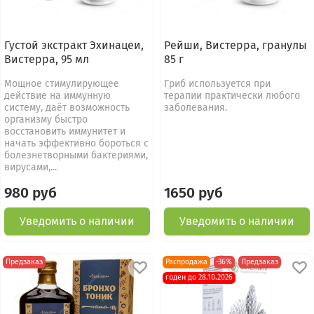
Густой экстракт Эхинацеи,
Рейши, Вистерра, гранулы
Вистерра, 95 мл
85 г
Мощное стимулирующее
Гриб используется при
действие на иммунную
терапии практически любого
систему, даёт возможность
заболевания.
организму быстро
восстановить иммунитет и
начать эффективно бороться с
болезнетворными бактериями,
вирусами,...
980 руб
1650 руб
Уведомить о наличии
Уведомить о наличии
Предзаказ
Распродажа
-36%
Предзаказ
годен до 28.10.2026