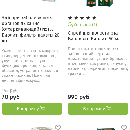
Чай при заболеваниях
органов дыхания
Отзывы (1)
(отхаркивающий) №15,
Спрей для полости рта
Биолит, фильтр-пакеты 20
Биолизат, Биолит, 50 мл
шт
При острых и хронических
Уменьшает вязкость мокроты,
заболеваний верхних
стимулирует её отхождение,
дыхательных путей и бронхов,
улучшает дре-нажную
в т.ч. таких как ринит, синусит,
функцию бронхов, и, таким
ларингит, фарингит, тонзиллит,
образом, устраняет кашель и
трахеит,...
спазм бронхов. Повышая
неспецифиче­скую...
145 руб
70 руб
990 руб
В корзину
В корзину