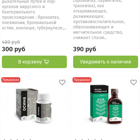
(бронхитах, ларингитах,
дыхательных путей и лор-
трахеитах), как
органов вирусного и
отхаркивающее,
бактериального
разжижающее,
происхождения : бронхитах,
противовоспалительное,
пневмонии, бронхиальной
обволакивающее и
астме, коклюше, туберкулезе,...
мягчительное средство,
снижает спазм...
480 руб
300 руб
390 руб
В корзину
Уведомить о наличии
Предзаказ
Предзаказ