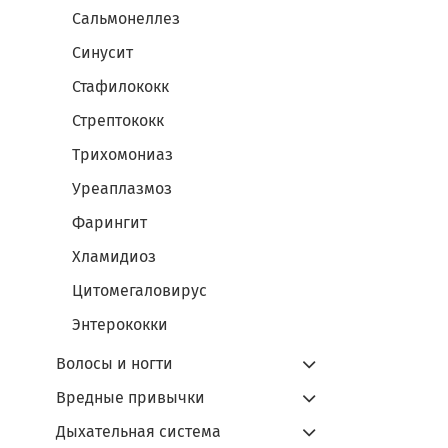
Сальмонеллез
Синусит
Стафилококк
Стрептококк
Трихомониаз
Уреаплазмоз
Фарингит
Хламидиоз
Цитомегаловирус
Энтерококки
Волосы и ногти
Вредные привычки
Дыхательная система