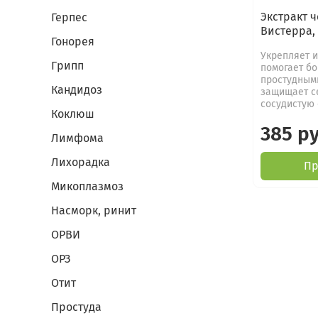
Экстракт ч
Герпес
Вистерра,
Гонорея
Укрепляет и
Грипп
помогает бо
простудным
Кандидоз
защищает с
сосудистую 
Коклюш
385 р
Лимфома
Лихорадка
Пр
Микоплазмоз
Насморк, ринит
ОРВИ
ОРЗ
Отит
Простуда