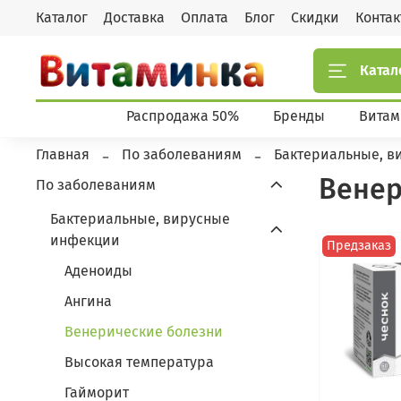
Каталог
Доставка
Оплата
Блог
Скидки
Конта
Катал
Распродажа 50%
Бренды
Витам
Главная
По заболеваниям
Бактериальные, в
Венер
По заболеваниям
Бактериальные, вирусные
инфекции
Предзаказ
Аденоиды
Ангина
Венерические болезни
Высокая температура
Гайморит