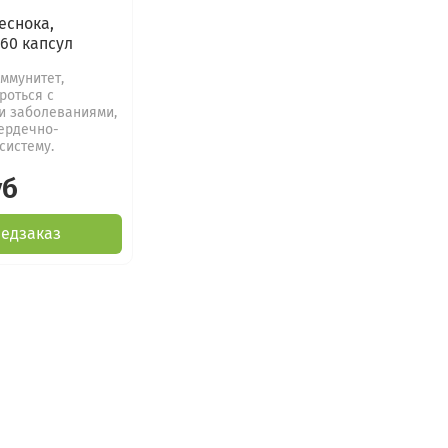
еснока,
 60 капсул
ммунитет,
роться с
и заболеваниями,
ердечно-
систему.
уб
едзаказ