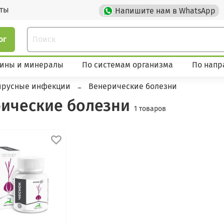
кты
Напишите нам в WhatsApp
ог
ины и минералы
По системам организма
По напр
ирусные инфекции
Венерические болезни
ические болезни
1 товаров