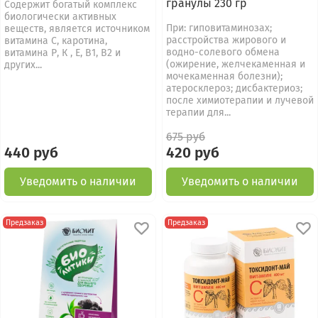
гранулы 230 гр
Содержит богатый комплекс
биологически активных
При: гиповитаминозах;
веществ, является источником
расстройства жирового и
витамина С, каротина,
водно-солевого обмена
витамина Р, К , Е, В1, В2 и
(ожирение, желчекаменная и
других...
мочекаменная болезни);
атеросклероз; дисбактериоз;
после химиотерапии и лучевой
терапии для...
675 руб
440 руб
420 руб
Уведомить о наличии
Уведомить о наличии
Предзаказ
Предзаказ