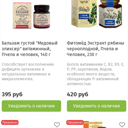
Бальзам густой "Медовый
Фитомёд Экстракт рябины
эликсир" витаминный,
черноплодной, Пчела и
Пчела и человек, 140 г
Человек, 230 г
Способствует восполнению
Богата витаминами С, В2, В9, Е,
дефицита организма в
Р, РР, каротином, йодом,
натуральных витаминах и
особенно много веществ,
микроэлементах.
обладающих Р-витаминной
активностью.
395 руб
420 руб
Уведомить о наличии
Уведомить о наличии
Предзаказ
Предзаказ