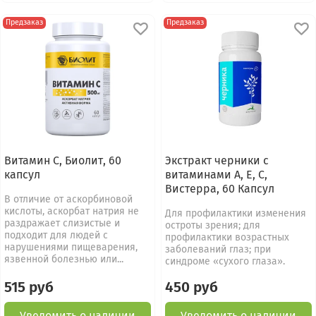
Предзаказ
Предзаказ
Витамин С, Биолит, 60
Экстракт черники с
капсул
витаминами А, Е, С,
Вистерра, 60 Капсул
В отличие от аскорбиновой
кислоты, аскорбат натрия не
Для профилактики изменения
раздражает слизистые и
остроты зрения; для
подходит для людей с
профилактики возрастных
нарушениями пищеварения,
заболеваний глаз; при
язвенной болезнью или...
синдроме «сухого глаза».
515 руб
450 руб
Уведомить о наличии
Уведомить о наличии