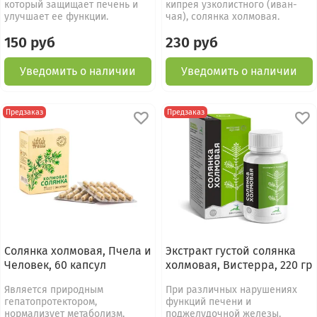
который защищает печень и
кипрея узколистного (иван-
улучшает ее функции.
чая), солянка холмовая.
150 руб
230 руб
Уведомить о наличии
Уведомить о наличии
Предзаказ
Предзаказ
Солянка холмовая, Пчела и
Экстракт густой солянка
Человек, 60 капсул
холмовая, Вистерра, 220 гр
Является природным
При различных нарушениях
гепатопротектором,
функций печени и
нормализует метаболизм,
поджелудочной железы.