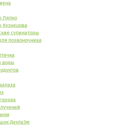
гиена
ы Ляпко
ы Кузнецова
ские супинаторы
для позвоночника
птечка
я воды
одуктов
 запаха
ых
огорода
злучений
риям
шок ДентаЭм