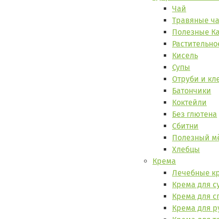
Чай
Травяные ч
Полезные К
Растительно
Кисель
Супы
Отруби и кл
Батончики
Коктейли
Без глютена
Сбитни
Полезный м
Хлебцы
Крема
Лечебные к
Крема для с
Крема для 
Крема для р