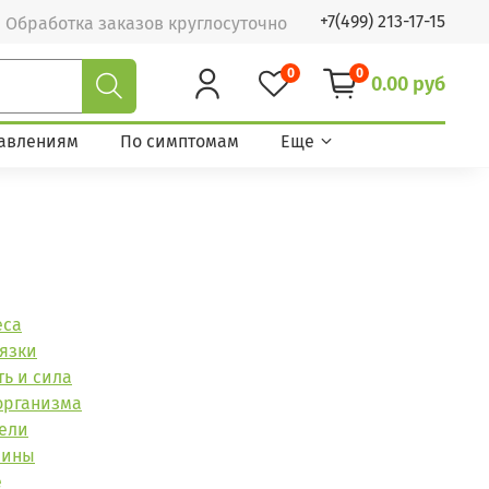
+7(499) 213-17-15
Обработка заказов круглосуточно
0
0
0.00 руб
авлениям
По симптомам
Еще
еса
вязки
ь и сила
организма
ели
мины
е