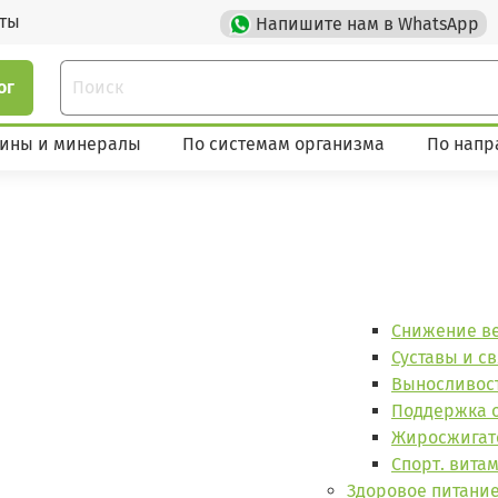
кты
Напишите нам в WhatsApp
ог
ины и минералы
По системам организма
По напр
Снижение в
Суставы и с
Выносливост
Поддержка 
Жиросжигат
Спорт. вита
Здоровое питани