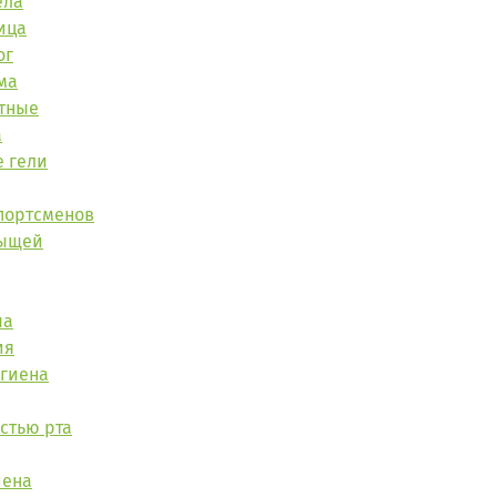
ела
ица
ог
ма
тные
а
 гели
портсменов
рыщей
ша
ия
игиена
остью рта
иена