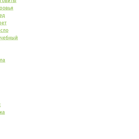
нговиты
ровья
ед
рет
асло
ечебный
ла
к
ка