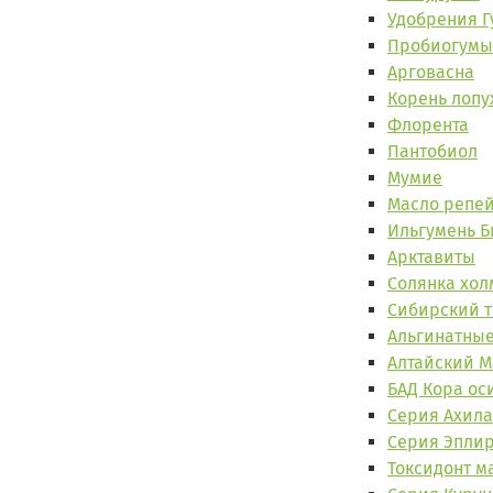
Удобрения Г
Пробиогумы
Арговасна
Корень лопу
Флорента
Пантобиол
Мумие
Масло репе
Ильгумень Б
Арктавиты
Солянка хол
Сибирский 
Альгинатные
Алтайский 
БАД Кора ос
Серия Ахил
Серия Эпли
Токсидонт м