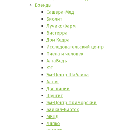
Бренды
Сашера-Мед
Биолит
Лучикс Фарм
Вистерра
Дом Кедра
Исследовательский центр
Пчела и человек
АлтаВедъ
ЮГ
Эм-Центр Шаблина
Алтэя
Две линии
Шунгит
Эм-Центр Приморский
Байкал-Биотех
МКЦД
Ляпко