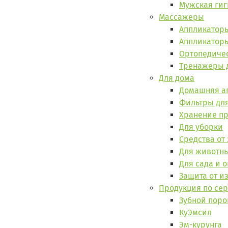
Мужская ги
Массажеры
Аппликатор
Аппликатор
Ортопедиче
Тренажеры 
Для дома
Домашняя а
Фильтры дл
Хранение пр
Для уборки
Средства от
Для животн
Для сада и 
Защита от и
Продукция по се
Зубной поро
КуЭмсил
Эм-курунга