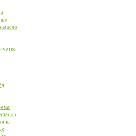
аи
аши
е масло
етчатка
ёд
рема
уставов
спины
ук