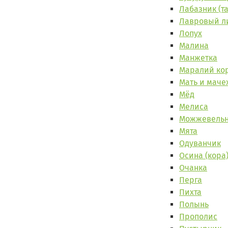
Лабазник (та
Лавровый л
Лопух
Малина
Манжетка
Маралий ко
Мать и маче
Мёд
Мелиса
Можжевель
Мята
Одуванчик
Осина (кора
Очанка
Перга
Пихта
Полынь
Прополис