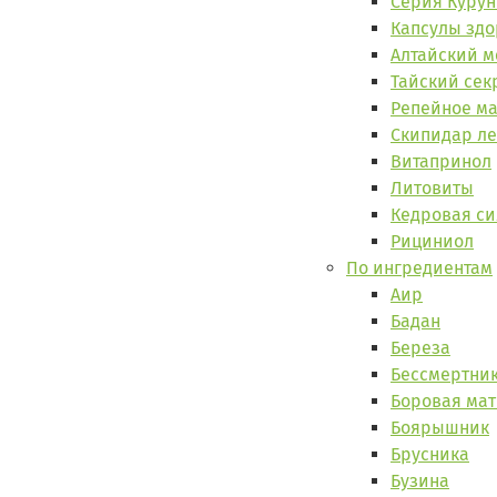
Серия Куру
Капсулы здо
Алтайский м
Тайский сек
Репейное м
Скипидар л
Витапринол
Литовиты
Кедровая си
Рициниол
По ингредиентам
Аир
Бадан
Береза
Бессмертни
Боровая мат
Боярышник
Брусника
Бузина