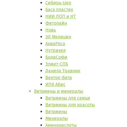
Сибирь-Цео
Баск пластик
НИИ ЛОП и НТ
Фитолайн
Новь
ЭД Медицин
АкваРоса
Нутрикея
БодиСофи
Элмет-СПБ
Данила Травник
Вектор-Вита
ИПК Абис
Витамины и минералы
Витамины для семьи
Витамины для красоты
Витамины
Минералы
Аминокислоты