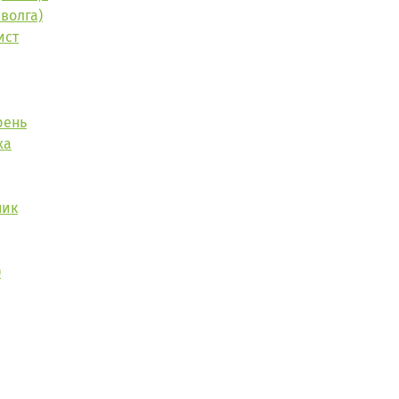
волга)
ист
рень
ха
ник
)