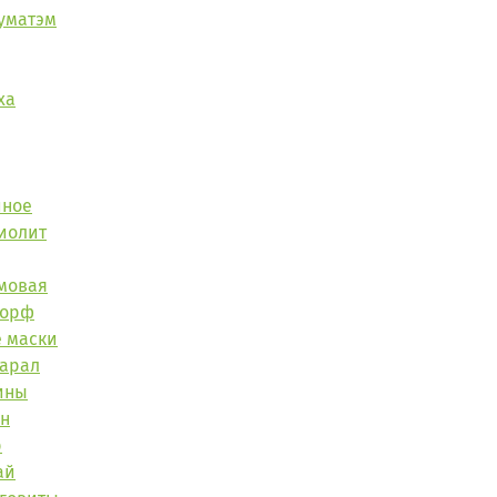
уматэм
ха
йное
иолит
мовая
торф
 маски
Марал
ины
ан
р
ай