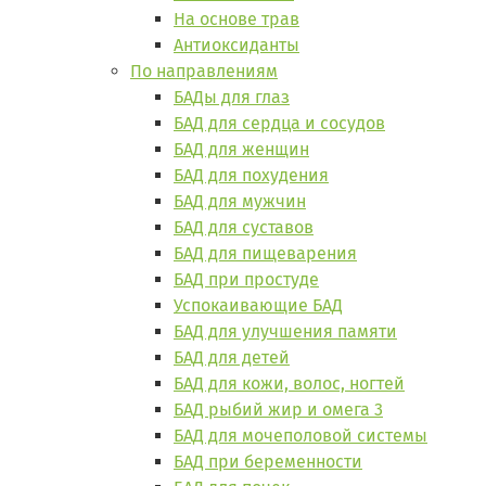
На основе трав
Антиоксиданты
По направлениям
БАДы для глаз
БАД для сердца и сосудов
БАД для женщин
БАД для похудения
БАД для мужчин
БАД для суставов
БАД для пищеварения
БАД при простуде
Успокаивающие БАД
БАД для улучшения памяти
БАД для детей
БАД для кожи, волос, ногтей
БАД рыбий жир и омега 3
БАД для мочеполовой системы
БАД при беременности