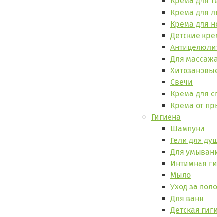
Крема для т
Крема для л
Крема для н
Детские кре
Антицелюли
Для массаж
Хитозановые
Свечи
Крема для с
Крема от п
Гигиена
Шампуни
Гели для ду
Для умыван
Интимная г
Мыло
Уход за пол
Для ванн
Детская гиг