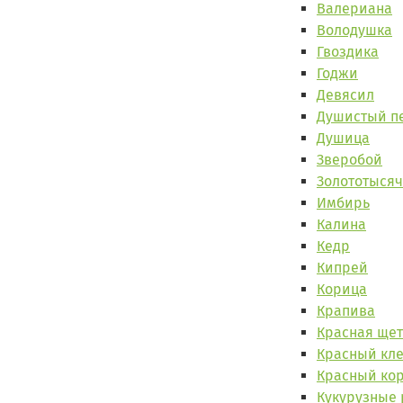
Валериана
Володушка
Гвоздика
Годжи
Девясил
Душистый п
Душица
Зверобой
Золототыся
Имбирь
Калина
Кедр
Кипрей
Корица
Крапива
Красная щет
Красный кл
Красный ко
Кукурузные