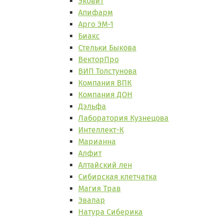
Эковит
Апифарм
Арго ЭМ-1
Биакс
Стельки Быкова
ВекторПро
ВИП Толстунова
Компания ВПК
Компания ДОН
Дэльфа
Лаборатория Кузнецова
Интеллект-К
Марианна
Алфит
Алтайский лен
Сибирская клетчатка
Магия Трав
Эвалар
Натура Сиберика