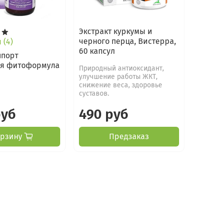
Экстракт куркумы и
черного перца, Вистерра,
 (4)
60 капсул
ппорт
ая фитоформула
Природный антиоксидант,
улучшение работы ЖКТ,
снижение веса, здоровье
суставов.
руб
490 руб
орзину
Предзаказ