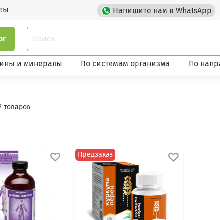
кты
Напишите нам в WhatsApp
ог
ины и минералы
По системам организма
По напр
2 товаров
Предзаказ