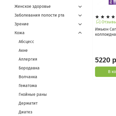
Женское здоровье
Заболевания полости рта
Отзывы
Зрение
Имьюн Са
Кожа
коллоидн
Абсцесс
Акне
5220 
Аллергия
Бородавка
В к
Волчанка
Гематома
Гнойные раны
Дерматит
Диатез