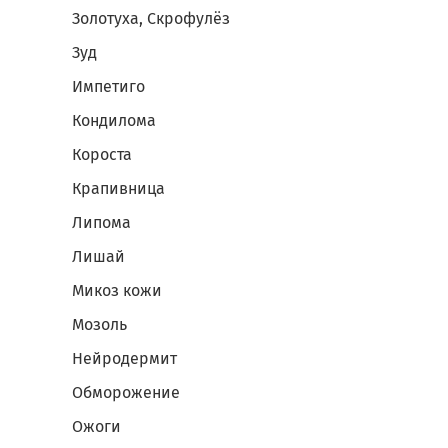
Золотуха, Скрофулёз
Зуд
Импетиго
Кондилома
Короста
Крапивница
Липома
Лишай
Микоз кожи
Мозоль
Нейродермит
Обморожение
Ожоги