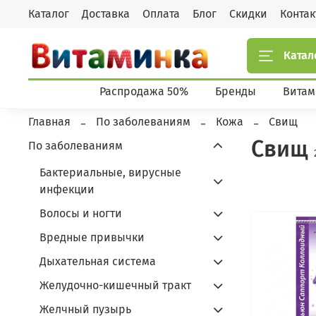
Каталог
Доставка
Оплата
Блог
Скидки
Конта
Катал
Распродажа 50%
Бренды
Витам
Главная
По заболеваниям
Кожа
Свищ
Свищ
По заболеваниям
Бактериальные, вирусные
инфекции
Волосы и ногти
Вредные привычки
Дыхательная система
Желудочно-кишечный тракт
Желчный пузырь