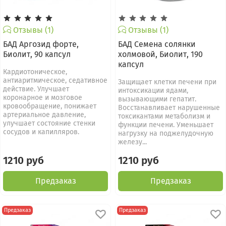
Отзывы (1)
Отзывы (1)
БАД Аргозид форте,
БАД Семена солянки
Биолит, 90 капсул
холмовой, Биолит, 190
капсул
Кардиотоническое,
антиаритмическое, седативное
Защищает клетки печени при
действие. Улучшает
интоксикации ядами,
коронарное и мозговое
вызывающими гепатит.
кровообращение, понижает
Восстанавливает нарушенные
артериальное давление,
токсикантами метаболизм и
улучшает состояние стенки
функции печени. Уменьшает
сосудов и капилляров.
нагрузку на поджелудочную
железу...
1210 руб
1210 руб
Предзаказ
Предзаказ
Предзаказ
Предзаказ