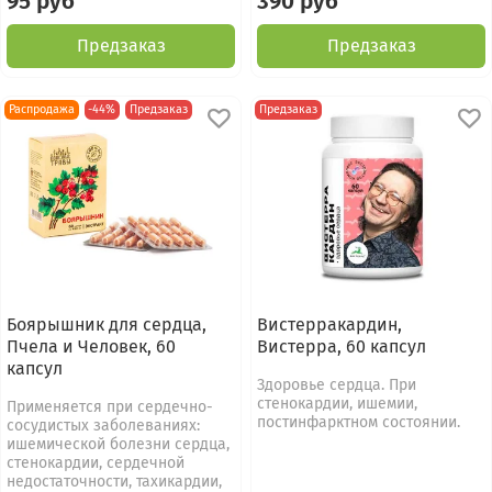
95 руб
390 руб
Предзаказ
Предзаказ
Распродажа
-44%
Предзаказ
Предзаказ
Боярышник для сердца,
Вистерракардин,
Пчела и Человек, 60
Вистерра, 60 капсул
капсул
Здоровье сердца. При
стенокардии, ишемии,
Применяется при сердечно-
постинфарктном состоянии.
сосудистых заболеваниях:
ишемической болезни сердца,
стенокардии, сердечной
недостаточности, тахикардии,