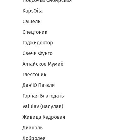
Подсочка Сибирская
KapsOila
Сашель
Спецтоник
Годжидоктор
Свечи Фунго
Алтайское Мумиё
Глеятоник
Дан'Ю Па-вли
Горная Благодать
Valulav (Валулав)
Живица Кедровая
Дианоль
Добродея