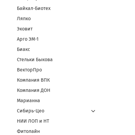
Байкал-Биотех
Ляпко
Эковит
Арго ЭМ-1
Биакс
Стельки Быкова
ВекторПро
Компания ВПК
Компания ДОН
Марианна
Сибирь-Цео
НИИ ЛОП и НТ
Фитолайн