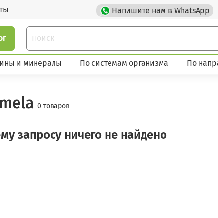
кты
Напишите нам в WhatsApp
ог
ины и минералы
По системам организма
По напр
amela
0 товаров
му запросу ничего не найдено