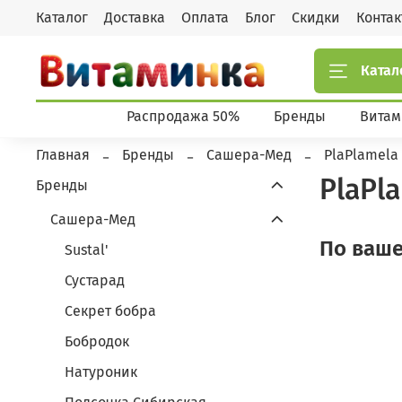
Каталог
Доставка
Оплата
Блог
Скидки
Конта
Катал
Распродажа 50%
Бренды
Витам
Главная
Бренды
Сашера-Мед
PlaPlamela
PlaPl
Бренды
Сашера-Мед
По ваше
Sustal'
Сустарад
Секрет бобра
Бобродок
Натуроник