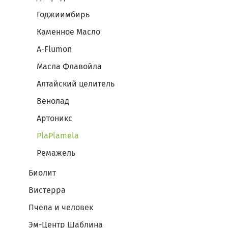
Годжиимбирь
Каменное Масло
A-Flumon
Масла Флавойла
Алтайский целитель
Венолад
Артоникс
PlaPlamela
Ремажель
Биолит
Вистерра
Пчела и человек
Эм-Центр Шаблина