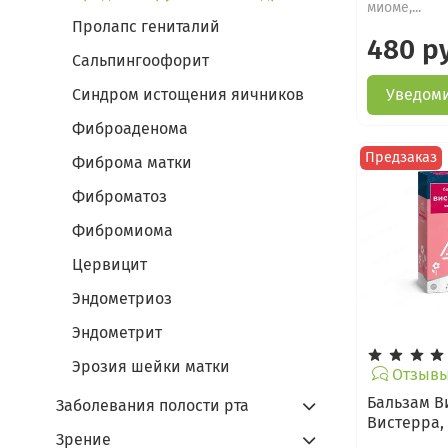
миоме,...
Пролапс гениталий
480 р
Сальпингоофорит
Уведоми
Синдром истощения яичников
Фиброаденома
Предзаказ
Фиброма матки
Фиброматоз
Фибромиома
Цервицит
Эндометриоз
Эндометрит
Эрозия шейки матки
Отзывы 
Бальзам В
Заболевания полости рта
Вистерра,
Зрение