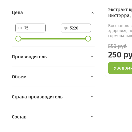
Экстракт 
Цена
Вистерра,
Восстановл
—
от
до
здоровья, 
гормональн
550 руб
250 р
Производитель
Уведоми
Объем
Страна производитель
Состав