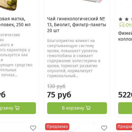
овая матка,
Чай гинекологический №
ловек, 250 мл
13, Биолит, фильтр-пакеты
Отз
20 шт
Фимей
логических
колло
ях
Благоприятно влияет на
ьного и
свертывающую систему
го характера у
крови, повышает уровень
ользуется как
гемоглобина и снижает
 и
содержание холестерина в
ующее средство
крови, тормозит развитие
ительных
опухолей, нормализует
почках...
гормональный...
130 руб
уб
75 руб
522
орзину
В корзину
Предзаказ
Предза