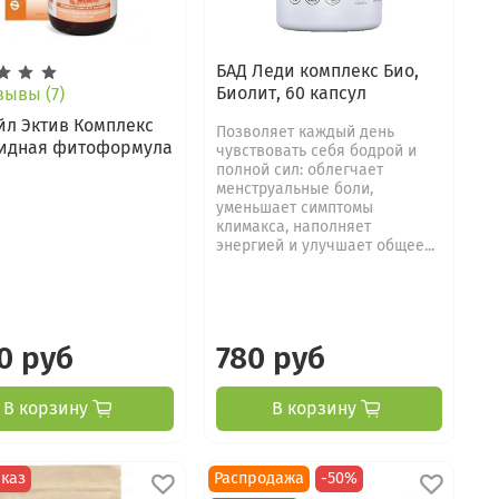
БАД Леди комплекс Био,
Биолит, 60 капсул
ывы (7)
л Эктив Комплекс
Позволяет каждый день
идная фитоформула
чувствовать себя бодрой и
полной сил: облегчает
менструальные боли,
уменьшает симптомы
климакса, наполняет
энергией и улучшает общее...
0 руб
780 руб
В корзину
В корзину
каз
Распродажа
-50%