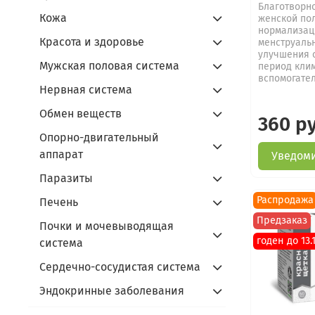
Благотворно
Кожа
женской по
нормализац
Красота и здоровье
менструальн
улучшения 
Мужская половая система
период клим
вспомогател
Нервная система
Обмен веществ
360 р
Опорно-двигательный
аппарат
Уведоми
Паразиты
Распродажа
Печень
Предзаказ
Почки и мочевыводящая
годен до 13.
система
Сердечно-сосудистая система
Эндокринные заболевания