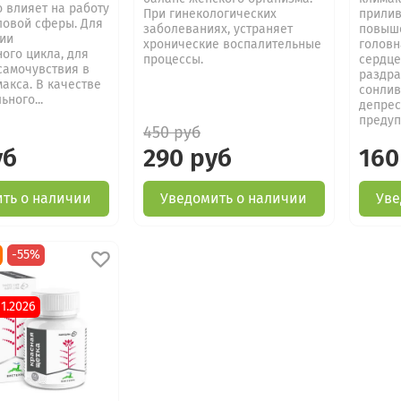
 влияет на работу
При гинекологических
прилив
ловой сферы. Для
заболеваниях, устраняет
повыше
ии
хронические воспалительные
головн
ого цикла, для
процессы.
сердце
самочувствия в
раздра
акса. В качестве
сонлив
ьного...
депрес
предуп
450 руб
уб
290 руб
160
ть о наличии
Уведомить о наличии
Уве
-55%
11.2026