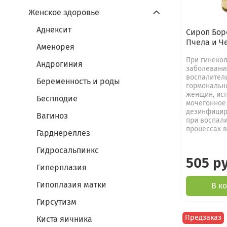
Женское здоровье
Аднексит
Сироп Бор
Пчела и Че
Аменорея
При гинеко
Андрогиния
заболевани
воспалител
Беременность и роды
гормонально
женщин, исп
Бесплодие
мочегонное
дезинфицир
Вагиноз
при воспал
процессах в 
Гарднереллез
Гидросальпинкс
505 р
Гиперплазия
Гипоплазия матки
В к
Гирсутизм
Предзаказ
Киста яичника