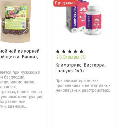
Предзаказ
ной чай из корней
ой щетки, Биолит,
Отзывы (1)
Климатрикс, Вистерра,
гранулы 140 г
яется при мужском и
м бесплодии,
При климактерических
атии, миоме матки,
проявлениях и вегетативных
, кистах,
менопаузных расстройствах.
триозах, болезненных
гулярных менструаций,
ях различной
ии, аденоме...