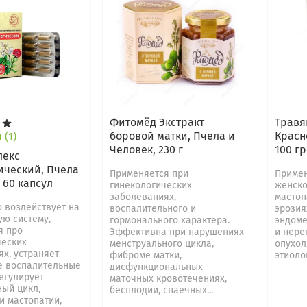
Фитомёд Экстракт
Травя
боровой матки, Пчела и
Красн
(1)
Человек, 230 г
100 гр
лекс
ический, Пчела
Применяется при
Примен
 60 капсул
гинекологических
женско
заболеваниях,
мастоп
 воздействует на
воспалительного и
эрозиях
ую систему,
гормонального характера.
эндоме
я про
Эффективна при нарушениях
и нере
ческих
менструального цикла,
опухол
х, устраняет
фиброме матки,
этиолог
е воспалительные
дисфункциональных
егулирует
маточных кровотечениях,
ный цикл,
бесплодии, спаечных...
и мастопатии,