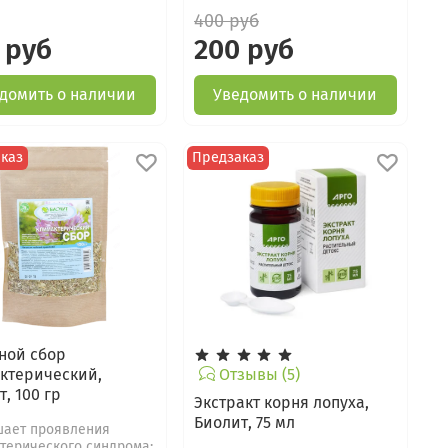
400 руб
 руб
200 руб
домить о наличии
Уведомить о наличии
каз
Предзаказ
ной сбор
ктерический,
Отзывы (5)
, 100 гр
Экстракт корня лопуха,
Биолит, 75 мл
шает проявления
терического синдрома: