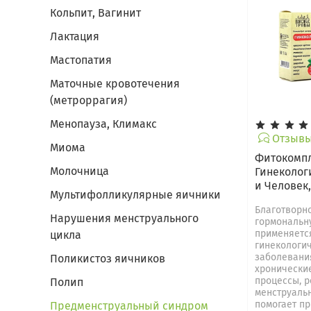
Кольпит, Вагинит
Лактация
Мастопатия
Маточные кровотечения
(метроррагия)
Менопауза, Климакс
Отзывы 
Миома
Фитокомп
Молочница
Гинеколог
и Человек,
Мультифолликулярные яичники
Благотворно
Нарушения менструального
гормональн
применяетс
цикла
гинекологи
заболевания
Поликистоз яичников
хронически
процессы, р
Полип
менструаль
помогает пр
Предменструальный синдром