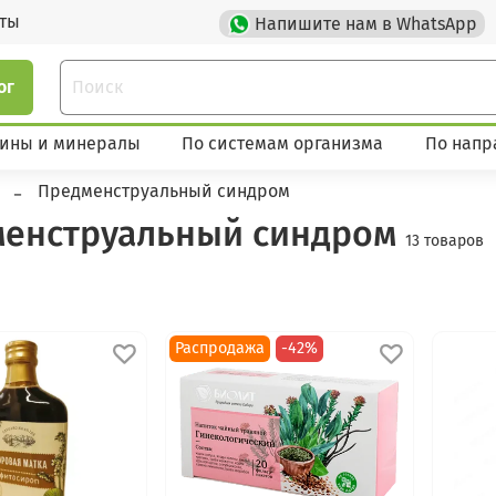
кты
Напишите нам в WhatsApp
ог
ины и минералы
По системам организма
По напр
Предменструальный синдром
енструальный синдром
13 товаров
Распродажа
-42%