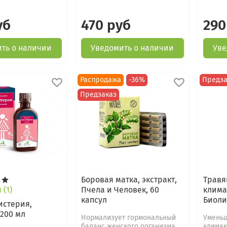
уб
470 руб
290
ть о наличии
Уведомить о наличии
Уве
Распродажа
-36%
Предза
Предзаказ
Боровая матка, экстракт,
Травя
Пчела и Человек, 60
клима
(1)
капсул
Биолит
истерия,
 200 мл
Нормализует гормональный
Умень
баланс женского организма.
климак