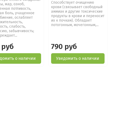
Способствует очищению
ы, жар, озноб,
крови (связывает свободный
нная потливость,
аммиак и другие токсические
ая боль, учащенное
продукты в крови и переносит
биение, ослабляет
их к почкам). Обладает
жительность,
потогонным, мочегонным,...
ость, слабость,
сию, забывчивость;
реждает...
 руб
790 руб
домить о наличии
Уведомить о наличии