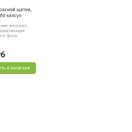
красной щетки,
 60 капсул
ение женского
нормализация
ого фона.
уб
ть о наличии