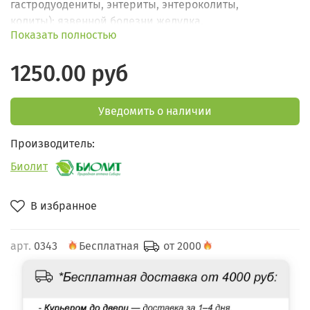
гастродуодениты, энтериты, энтероколиты,
колиты); язвенной болезни желудка,
Показать полностью
двенадцатиперстной кишки.
1250.00 руб
Уведомить о наличии
Производитель:
Биолит
В избранное
арт.
0343
Бесплатная
от 2000