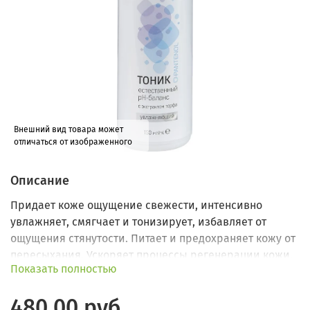
Внешний вид товара может
отличаться от изображенного
Описание
Придает коже ощущение свежести, интенсивно
увлажняет, смягчает и тонизирует, избавляет от
ощущения стянутости. Питает и предохраняет кожу от
пересыхания. Ускоряет процессы регенерации кожи,
Показать полностью
способствует восстановлению поврежденных
участков.
480.00 руб