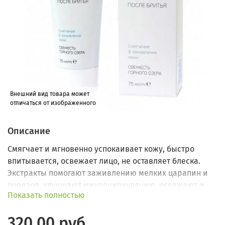
Внешний вид товара может
отличаться от изображенного
Описание
Смягчает и мгновенно успокаивает кожу, быстро
впитывается, освежает лицо, не оставляет блеска.
Экстракты помогают заживлению мелких царапин и
порезов, улучшают микроциркуляцию, освежают и
Показать полностью
питают кожу.
320.00 руб