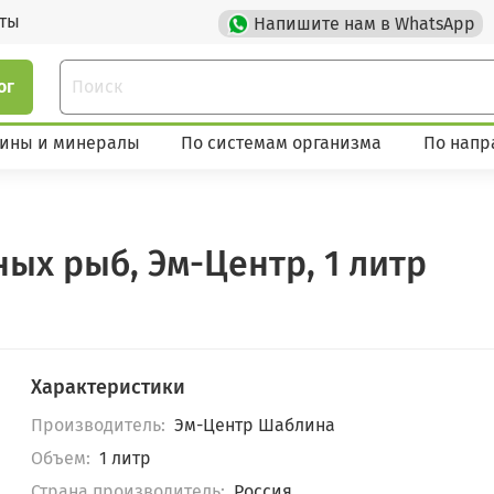
кты
Напишите нам в WhatsApp
ог
ины и минералы
По системам организма
По напр
ых рыб, Эм-Центр, 1 литр
Характеристики
Производитель:
Эм-Центр Шаблина
Объем:
1 литр
Страна производитель:
Россия