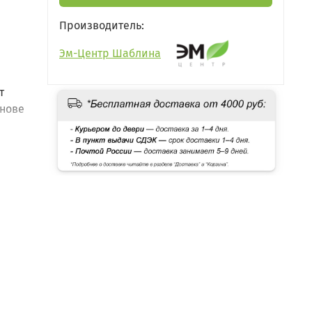
Производитель:
Эм-Центр Шаблина
т
снове