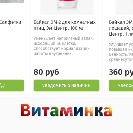
- Салфетки
Байкал ЭМ-2 для комнатных
Байкал ЭМ-
птиц, Эм-Центр, 100 мл
лошадей, с
Центр, 1 л
Уменьшает неприятный запах,
исходящий из клетки.
Улучшает ус
Способствует нормализации
повышая их
работы внутренних...
ценность; У
среднесуточ
80 руб
360 р
Уведомить о наличии
Уведо