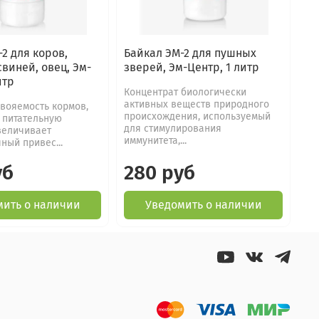
2 для коров,
Байкал ЭМ-2 для пушных
Ба
виней, овец, Эм-
зверей, Эм-Центр, 1 литр
ко
итр
св
Концентрат биологически
активных веществ природного
вояемость кормов,
Дл
происхождения, используемый
 питательную
ко
для стимулирования
величивает
ко
иммунитета,...
ный привес...
жи
уб
280 руб
2
мить о наличии
Уведомить о наличии