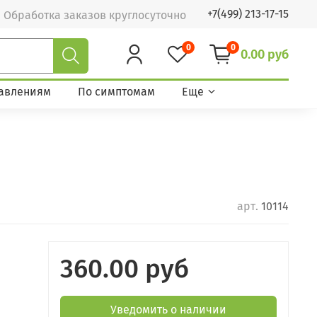
+7(499) 213-17-15
Обработка заказов круглосуточно
0
0
0.00 руб
авлениям
По симптомам
Еще
арт.
10114
360.00 руб
Уведомить о наличии