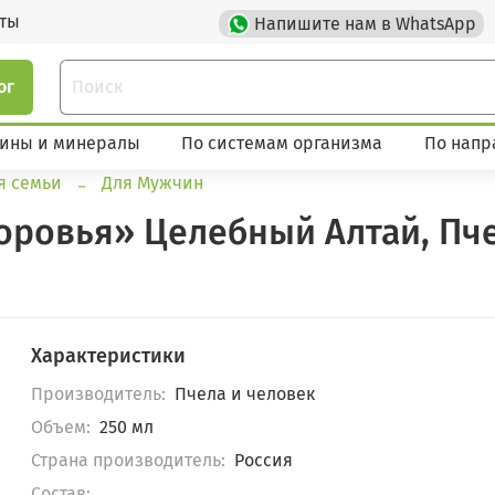
кты
Напишите нам в WhatsApp
ог
ины и минералы
По системам организма
По напр
я семьи
Для Мужчин
оровья» Целебный Алтай, Пче
Характеристики
Производитель:
Пчела и человек
Объем:
250 мл
Страна производитель:
Россия
Состав: