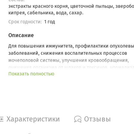
экстракты красного корня, цветочной пыльцы, зверобо
кипрея, сабельника, вода, сахар.
Срок годности:
1 год
Описание
Для повышения иммунитета, профилактики опухолев
заболеваний, снижения воспалительных процессов
мочеполовой системы, улучшения кровообращения,
очищения организма от шлаков и токсинов, нормализ
Показать полностью
обмена веществ и повышения общего тонуса организм
Характеристики
Отзывы