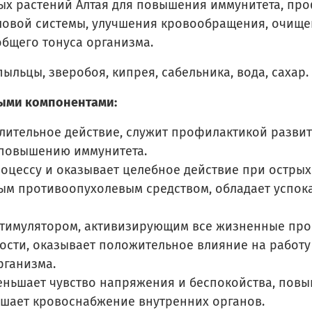
ых растений Алтая для повышения иммунитета, про
овой системы, улучшения кровообращения, очищен
бщего тонуса организма.
ыльцы, зверобоя, кипрея, сабельника, вода, сахар.
ными компонентами:
лительное действие, служит профилактикой разви
 повышению иммунитета.
оцессу и оказывает целебное действие при острых
ным противоопухолевым средством, обладает успок
тимулятором, активизирующим все жизненные проц
сти, оказывает положительное влияние на работу
рганизма.
ньшает чувство напряжения и беспокойства, повыша
чшает кровоснабжение внутренних органов.