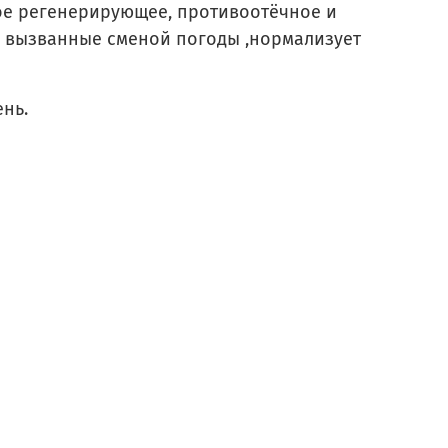
ое регенерирующее, противоотёчное и
и вызванные сменой погоды ,нормализует
ень.