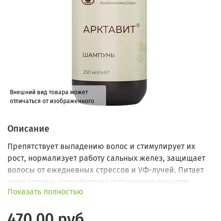
Внешний вид товара может
отличаться от изображенного
Описание
Препятствует выпадению волос и стимулирует их
рост, нормализует работу сальных желез, защищает
волосы от ежедневных стрессов и УФ-лучей. Питает
кожу головы, способствует устранению перхоти.
Показать полностью
Придает волосам живой блеск и объем. Подходит для
всех типов волос.
470.00 руб