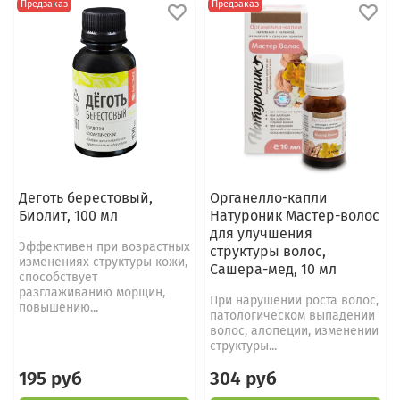
Предзаказ
Предзаказ
Деготь берестовый,
Органелло-капли
Биолит, 100 мл
Натуроник Мастер-волос
для улучшения
Эффективен при возрастных
структуры волос,
изменениях структуры кожи,
Сашера-мед, 10 мл
способствует
разглаживанию морщин,
При нарушении роста волос,
повышению...
патологическом выпадении
волос, алопеции, изменении
структуры...
195 руб
304 руб