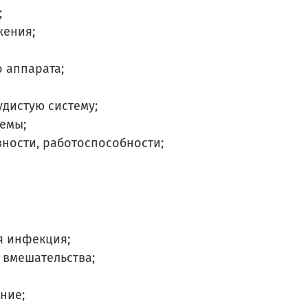
;
жения;
 аппарата;
дистую систему;
емы;
вности, работоспособности;
я инфекция;
 вмешательства;
ние;