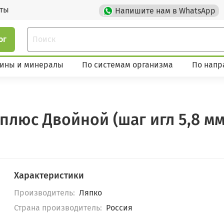
кты
Напишите нам в WhatsApp
ог
ины и минералы
По системам организма
По напр
люс Двойной (шаг игл 5,8 мм,
Характеристики
Производитель:
Ляпко
Страна производитель:
Россия