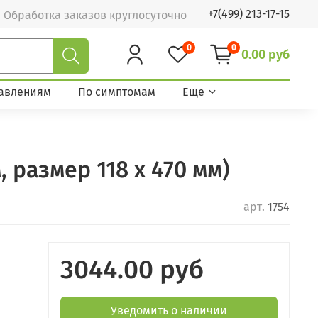
+7(499) 213-17-15
Обработка заказов круглосуточно
0
0
0.00 руб
авлениям
По симптомам
Еще
 размер 118 х 470 мм)
арт.
1754
3044.00 руб
Уведомить о наличии