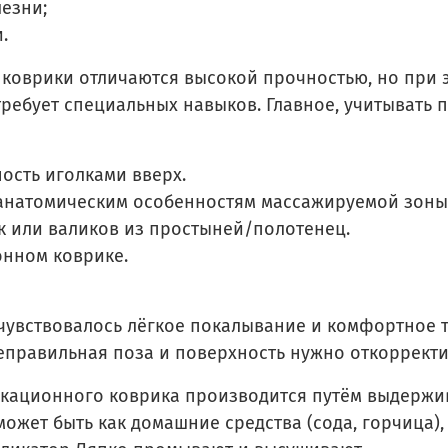
езни;
.
оврики отличаются высокой прочностью, но при э
требует специальных навыков. Главное, учитывать
ость иголками вверх.
 анатомическим особенностям массажируемой зоны
к или валиков из простыней/полотенец.
нном коврике.
вствовалось лёгкое покалывание и комфортное те
неправильная поза и поверхность нужно откорректи
ационного коврика производится путём выдержи
ожет быть как домашние средства (сода, горчица),