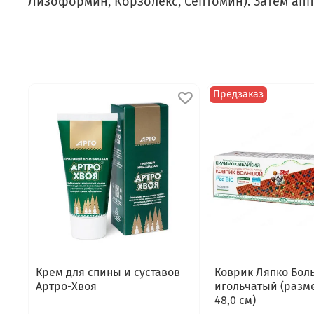
Лизоформин, Корзолекс, Септомин). Затем ап
Предзаказ
Крем для спины и суставов
Коврик Ляпко Бол
Артро-Хвоя
игольчатый (разме
48,0 см)