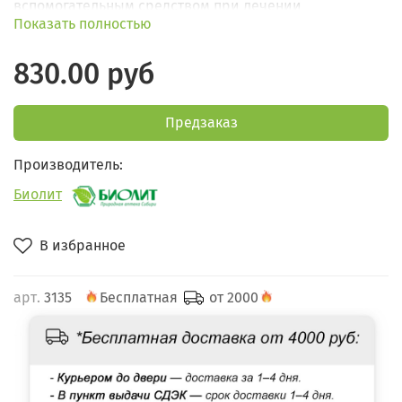
вспомогательным средством при лечении
Показать полностью
заболеваний печени.
830.00 руб
Предзаказ
Производитель:
Биолит
В избранное
арт.
3135
Бесплатная
от 2000