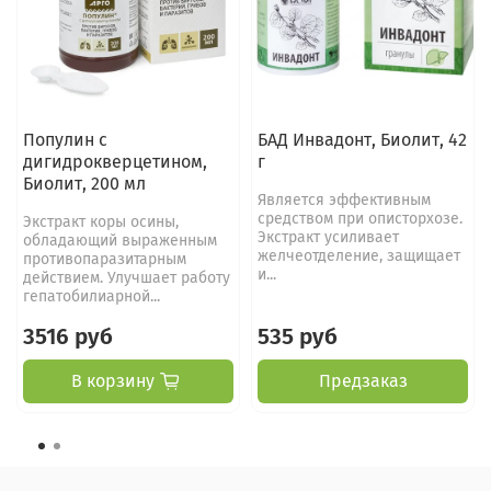
Популин с
БАД Инвадонт, Биолит, 42
дигидрокверцетином,
г
Биолит, 200 мл
Является эффективным
средством при описторхозе.
Экстракт коры осины,
Экстракт усиливает
обладающий выраженным
желчеотделение, защищает
противопаразитарным
и...
действием. Улучшает работу
гепатобилиарной...
3516 руб
535 руб
В корзину
Предзаказ